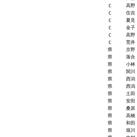
高野
C
住吉
C
夏見
C
金子
C
高野
C
荒井
C
県
京野
県
落合
県
小林
県
関川
県
西潟
県
西潟
県
土田
県
安田
県
桑原
県
高橋
県
和田
県
堀川